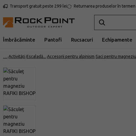
Transport gratuit peste 299 lei
Returnarea produselor în termen 
Îmbrăcăminte
Pantofi
Rucsacuri
Echipamente
…
Activități
Escaladă
Accesorii pentru alpinism
Saci pentru magnezi