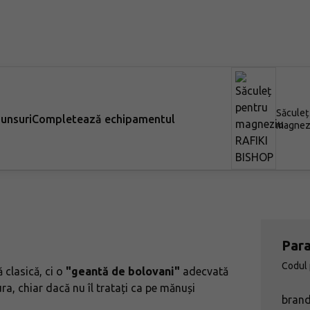
Săculeț
punsuri
Completează echipamentul
magnezi
BISHOP
Par
Codul
 clasică, ci o
"geantă de bolovani"
adecvată
ra, chiar dacă nu îl tratați ca pe mănuși
bran