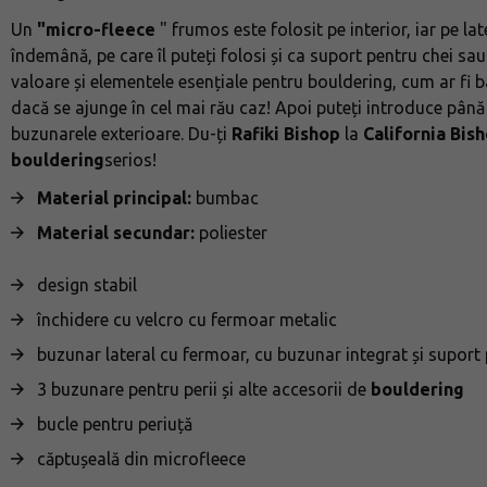
Un
"micro-fleece
" frumos este folosit pe interior, iar pe la
îndemână, pe care îl puteți folosi și ca suport pentru chei sa
valoare și elementele esențiale pentru bouldering, cum ar fi 
dacă se ajunge în cel mai rău caz! Apoi puteți introduce până l
buzunarele exterioare. Du-ți
Rafiki Bishop
la
California Bis
bouldering
serios!
Material principal:
bumbac
Material secundar:
poliester
design stabil
închidere cu velcro cu fermoar metalic
buzunar lateral cu fermoar, cu buzunar integrat și suport 
3 buzunare pentru perii și alte accesorii de
bouldering
bucle pentru periuță
căptușeală din microfleece