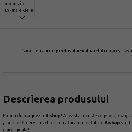
Caracteristicile produsului
Evaluare
Întrebări și răs
Descrierea produsului
Pungă de magneziu
Bishop
! Aceasta nu este o geantă magică
,
cu o închidere cu velcro cu cataramă metalică!
Bishop
va du
chirurgicale!