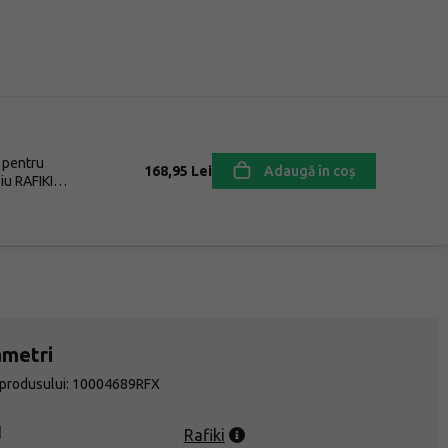
 pentru
168,95 Lei
Adaugă în coș
u RAFIKI
ametri
 produsului: 10004689RFX
d
Rafiki