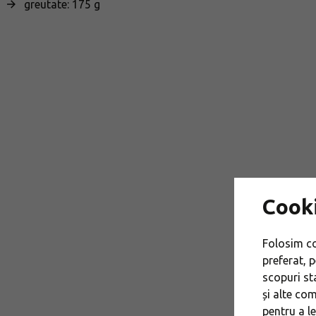
greutate: 175 g
Cook
Folosim co
preferat, p
scopuri st
și alte co
pentru a l