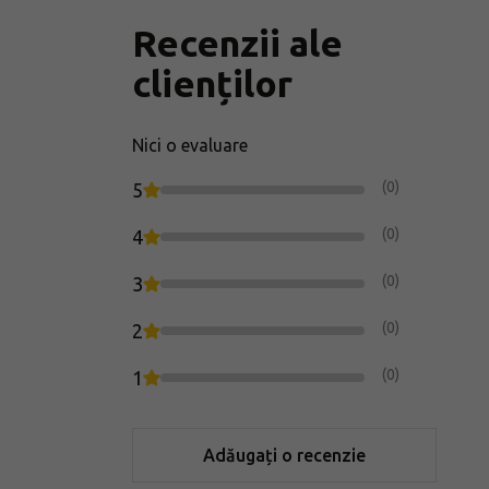
Recenzii ale
clienților
Nici o evaluare
(0)
5
(0)
4
(0)
3
(0)
2
(0)
1
Adăugați o recenzie