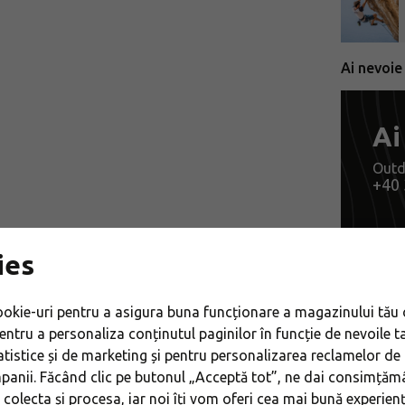
Ai nevoie
Ai
Outd
+40 
ies
Echipam
okie-uri pentru a asigura buna funcționare a magazinului tău 
Echipam
entru a personaliza conținutul paginilor în funcție de nevoile ta
atistice și de marketing și pentru personalizarea reclamelor de
Echipam
mpanii. Făcând clic pe butonul „Acceptă tot”, ne dai consimțăm
Saci de
e colecta și procesa, iar noi îți vom oferi cea mai bună experien