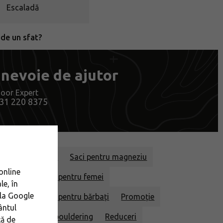
Escaladă
 de un sfat?
 nevoie de ajutor
oor Expert
31 220 8375
ent de escaladă
Saci pentru magneziu
online
ent de alpinism pentru femei
le, în
 la Google
ent de alpinism pentru bărbați
Promoție
ântul
 Maglajz pentru bouldering
Reduceri
ță de