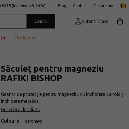
 8375 (luni-vineri 8-16:30)
Blog
Contact
Despre noi
Caută
Autentificare
ție
Reduceri
Săculeț pentru magneziu
RAFIKI BISHOP
Geantă de protecție pentru magneziu, cu închidere cu rolă și
închidere metalică.
Descriere detaliată
Culoare
dark navy