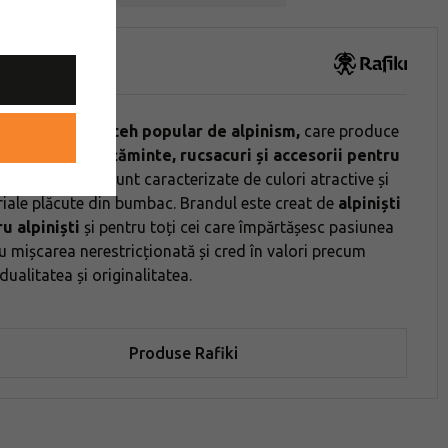
ki
i este
un brand ceh popular de alpinism,
care produce
căminte, încălțăminte, rucsacuri și accesorii pentru
nism
. Produsele sunt caracterizate de culori atractive și
iale plăcute din bumbac. Brandul este creat de
alpiniști
u alpiniști
și pentru toți cei care împărtășesc pasiunea
u mișcarea nerestricționată și cred în valori precum
idualitatea și originalitatea.
Produse Rafiki