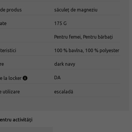
 de produs
săculeț de magneziu
ate
175 G
Pentru femei, Pentru bărbați
teristici
100 % bavlna, 100 % polyester
re
dark navy
DA
re la locker
 utilizare
escaladă
entru activități