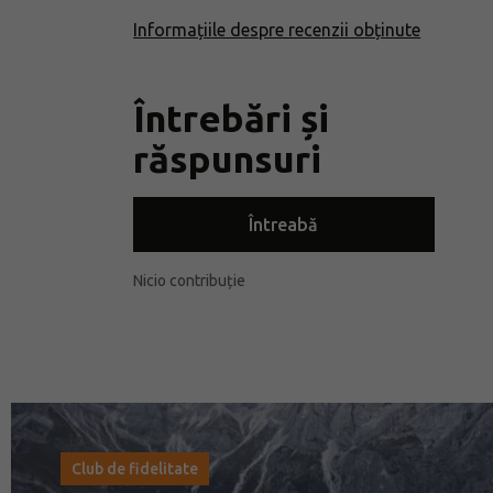
Informațiile despre recenzii obținute
Întrebări și
răspunsuri
Întreabă
Nicio contribuție
Club de fidelitate