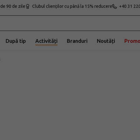
de 90 de zile
Clubul clienților cu până la 15% reducere
+40 31 220
După tip
Activități
Branduri
Noutăți
Promo
u