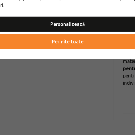
i.
Rafi
Personalizează
Rafik
Permite toate
îmbră
alpi
mater
pentr
pentr
indiv