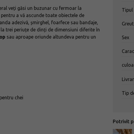
teral veți găsi un buzunar cu fermoar la
Tipul
u pentru a vă ascunde toate obiectele de
banda adezivă, șmirghel, foarfece sau bandaje,
Greut
a trei periuțe de dinți de dimensiuni diferite în
hop
sau aproape oriunde altundeva pentru un
Sex
Carac
culoa
Livra
Tip de
pentru chei
Potrivit p