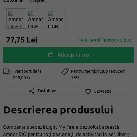
rockyred
77,75 Lei
14.8. la voi,
în stoc > 5 buc
Adaugă în coș
Transport de la
Pentru
membri club
reduceri
299,00 Lei
15%.
Distribuie
Salvează
Descrierea produsului
Compania suedeză Light My Fire a dezvoltat această
amnar BIO pentru toți pasionații de activități în aer liber și