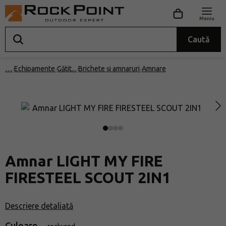
Meniu
Caută
…
Echipamente
Gătit
Brichete și amnaruri
Amnare
Amnar LIGHT MY FIRE
FIRESTEEL SCOUT 2IN1
Descriere detaliată
Culoare