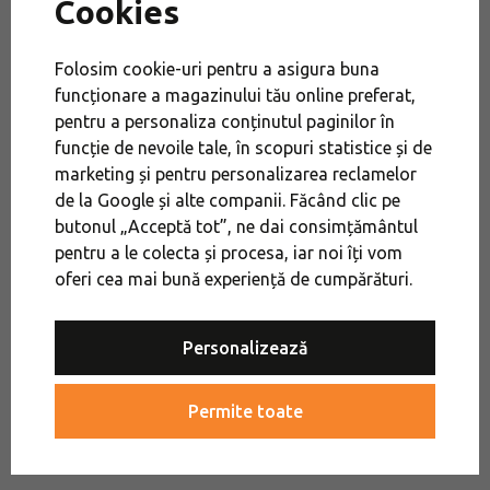
Cookies
Brandul suedez LIGHT MY FIRE a fost fondat în
1995. Fondatorul său, Michael Odqvist, a început
Folosim cookie-uri pentru a asigura buna
mai întâi cu producția de amnare. Compania și-a
funcționare a magazinului tău online preferat,
extins în curând oferta pentru a include și alte
pentru a personaliza conținutul paginilor în
bunuri precum vase de camping, tacâmuri și alte
funcție de nevoile tale, în scopuri statistice și de
articole și accesorii mici potrivite pentru un sejur
marketing și pentru personalizarea reclamelor
în natură.
de la Google și alte companii. Făcând clic pe
butonul „Acceptă tot”, ne dai consimțământul
pentru a le colecta și procesa, iar noi îți vom
Produse Light My Fire
oferi cea mai bună experiență de cumpărături.
Personalizează
Permite toate
Evaluare