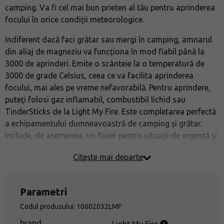
camping. Va fi cel mai bun prieten al tău pentru aprinderea
focului în orice condiții meteorologice.
Indiferent dacă faci grătar sau mergi în camping, amnarul
din aliaj de magneziu va funcționa în mod fiabil până la
3000 de aprinderi. Emite o scânteie la o temperatură de
3000 de grade Celsius, ceea ce va facilita aprinderea
focului, mai ales pe vreme nefavorabilă. Pentru aprindere,
puteți folosi gaz inflamabil, combustibil lichid sau
TinderSticks de la Light My Fire. Este completarea perfectă
a echipamentului dumneavoastră de camping și grătar.
Include, de asemenea, un fluier pentru situații de urgență și
un cablu flexibil pentru transport ușor.
Citește mai departe
Cu siguranță veți dori să luați cu dumneavoastră acest
ajutor ușor, compact și fiabil pentru aprinderea focului în
Parametri
toate aventurile dumneavoastră în aer liber.
Codul produsului: 10002032LMF
brand