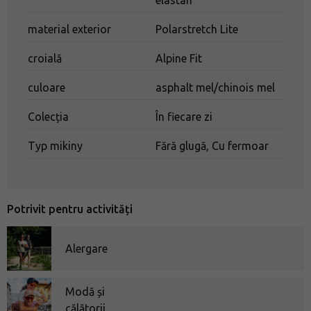
elastan
material exterior
Polarstretch Lite
croială
Alpine Fit
culoare
asphalt mel/chinois mel
Colecția
În fiecare zi
Typ mikiny
Fără glugă, Cu fermoar
Potrivit pentru activități
Alergare
Modă și
călătorii