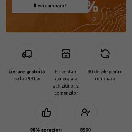
Îl vei cumpăra?
Livrare gratuită
Prezentare
90 de zile pentru
de la 299 Lei
generală a
returnare
achizițiilor și
comenzilor
98% aprecieri
8500