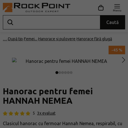
Meniu
Caută
…
După tip
Femei
Hanorace și pulovere
Hanorace fără glugă
-45 %
Hanorac pentru femei
HANNAH NEMEA
5
3x evaluat
Clasicul hanorac cu fermoar Hannah Nemea, respirabil, cu