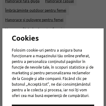
Hanorace fără glugă
Hanorace casual
Îmbrăcăminte outdoor pentru femei
Hanorace și pulovere pentru femei
Hanorace fără glugă pentru femei
Cookies
Hanorace casual pentru femei
Promoție
Îmbrăcăminte de alergare
Modă și călătorii
Folosim cookie-uri pentru a asigura buna
funcționare a magazinului tău online preferat,
Îmbrăcăminte urbană
Drumeții de iarnă
pentru a personaliza conținutul paginilor în
Îmbrăcăminte și încălțăminte pentru drumeții de iarnă
funcție de nevoile tale, în scopuri statistice și de
marketing și pentru personalizarea reclamelor
Îmbrăcăminte pentru drumeții și călătorii
de la Google și alte companii. Făcând clic pe
butonul „Acceptă tot”, ne dai consimțământul
Hanorace în funcție de activitate
Hanorace
pentru a le colecta și procesa, iar noi îți vom
Hanorace cu fermoar
Hanorace de alergare
oferi cea mai bună experiență de cumpărături.
Hanorace de drumeție
Reduceri