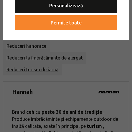
Personalizează
Reduceri la hainele Hannah
Reduceri hanorace Hannah
Permite toate
Reduceri îmbrăcăminte de oraș
Reduceri hanorace
Reduceri hanorace
Reduceri la îmbrăcăminte de alergat
Reduceri turism de iarnă
Hannah
Brand
ceh
cu
peste 30 de ani de tradiție
.
Produce îmbrăcăminte și echipamente outdoor de
înaltă calitate, axate în principal pe
turism
,