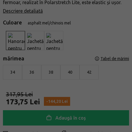
fermoar, realizat în Polarstretch Lite, este elastic și ușor.
Descriere detaliată
Culoare
asphalt mel/chinois mel
mărimea
Tabel de mărimi
34
36
38
40
42
317,95 Lei
173,75 Lei
-144,20 Lei
Adaugă în coș