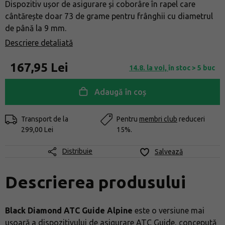
Dispozitiv ușor de asigurare și coborâre în rapel care
cântărește doar 73 de grame pentru frânghii cu diametrul
de până la 9 mm.
Descriere detaliată
167,95 Lei
14.8. la voi,
în stoc > 5 buc
Adaugă în coș
Transport de la
Pentru
membri club
reduceri
299,00 Lei
15%.
Distribuie
Salvează
Descrierea produsului
Black Diamond ATC Guide Alpine
este o versiune mai
ușoară a dispozitivului de asigurare ATC Guide, concepută