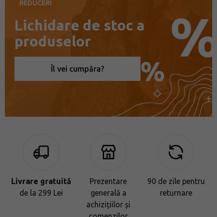
REDUCERI
Lichidare de stoc a
produselor
Îl vei cumpăra?
Livrare gratuită
Prezentare
90 de zile pentru
de la 299 Lei
generală a
returnare
achizițiilor și
comenzilor