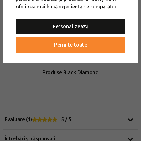
oferi cea mai bună experiență de cumpărături.
Orașul Salt Lake a devenit terenul ideal de testare,
unde angajații au proiectat și dezvoltat produse
pe care le puteau apoi testa în Munții Wasatch
Personalizează
care înconjoară birourile BD. Și până în ziua de azi,
se străduiesc să fie complet inseparabili de
lumea
Permite toate
sporturilor montane
.
Produse Black Diamond
Evaluare (1)
5 / 5
Întrebări și răspunsuri