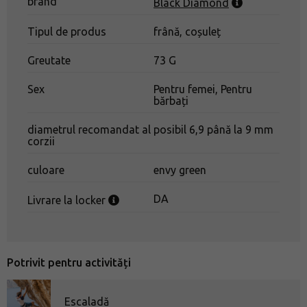
brand
Black Diamond
gaură pentru carabiniere mici pentru deblocarea
frânghiei
Tipul de produs
frână, coșuleț
posibilitatea de a alege o frecare mai mare sau mai
Greutate
73 G
mică la prindere sau coborâre în rapel
Sex
Pentru femei, Pentru
bărbați
diametrul recomandat al
posibil 6,9 până la 9 mm
corzii
culoare
envy green
DA
Livrare la locker
Potrivit pentru activități
Escaladă