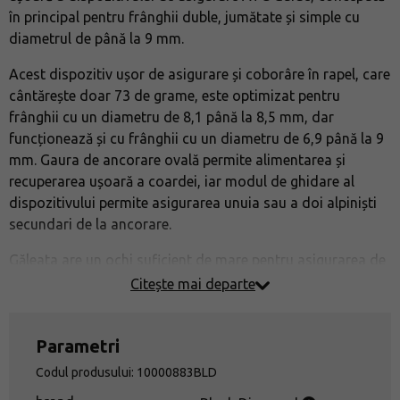
în principal pentru frânghii duble, jumătate și simple cu
diametrul de până la 9 mm.
Acest dispozitiv ușor de asigurare și coborâre în rapel, care
cântărește doar 73 de grame, este optimizat pentru
frânghii cu un diametru de 8,1 până la 8,5 mm, dar
funcționează și cu frânghii cu un diametru de 6,9 până la 9
mm. Gaura de ancorare ovală permite alimentarea și
recuperarea ușoară a coardei, iar modul de ghidare al
dispozitivului permite asigurarea unuia sau a doi alpiniști
secundari de la ancorare.
Găleata are un ochi suficient de mare pentru asigurarea de
la parașută și o mică gaură de carabinier pentru eliberarea
Citește mai departe
frânghiei. Frânghia este puternică și își păstrează forma.
forma compactă face ca disjunctorul să fie ușor de
Parametri
utilizat
Codul produsului: 10000883BLD
frânghia puternică și durabilă își păstrează forma